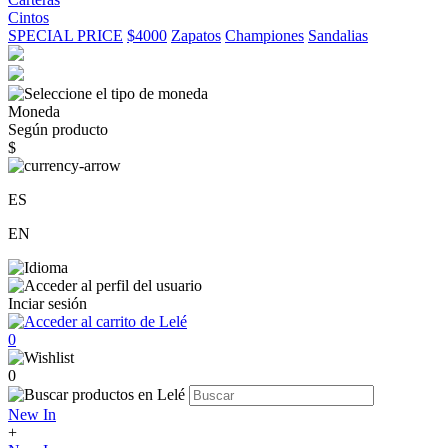
Cintos
SPECIAL PRICE
$4000
Zapatos
Championes
Sandalias
Moneda
Según producto
$
ES
EN
Inciar sesión
0
0
New In
+