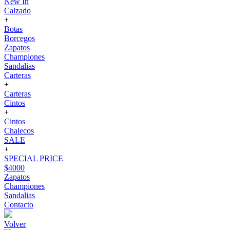
New In
Calzado
+
Botas
Borcegos
Zapatos
Championes
Sandalias
Carteras
+
Carteras
Cintos
+
Cintos
Chalecos
SALE
+
SPECIAL PRICE
$4000
Zapatos
Championes
Sandalias
Contacto
Volver