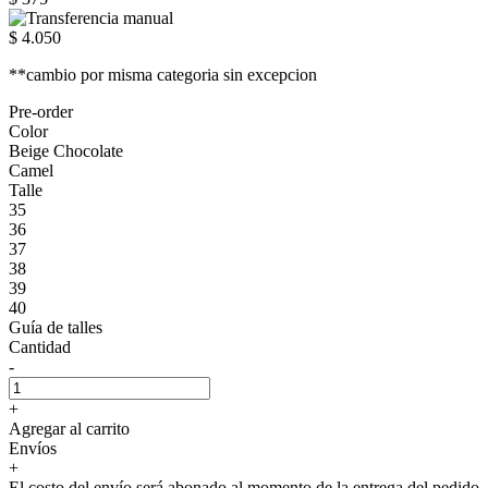
$ 4.050
**cambio por misma categoria sin excepcion
Pre-order
Color
Beige Chocolate
Camel
Talle
35
36
37
38
39
40
Guía de talles
Cantidad
-
+
Agregar al carrito
Envíos
+
El costo del envío será abonado al momento de la entrega del pedido.