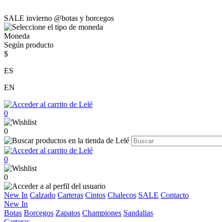
SALE invierno @botas y borcegos
Moneda
Según producto
$
ES
EN
0
0
0
0
New In
Calzado
Carteras
Cintos
Chalecos
SALE
Contacto
New In
Botas
Borcegos
Zapatos
Championes
Sandalias
Carteras