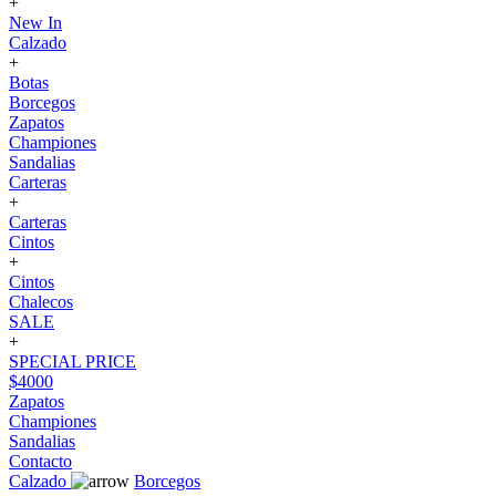
+
New In
Calzado
+
Botas
Borcegos
Zapatos
Championes
Sandalias
Carteras
+
Carteras
Cintos
+
Cintos
Chalecos
SALE
+
SPECIAL PRICE
$4000
Zapatos
Championes
Sandalias
Contacto
Calzado
Borcegos