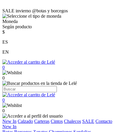
SALE invierno @botas y borcegos
Moneda
Según producto
$
ES
EN
0
0
0
0
New In
Calzado
Carteras
Cintos
Chalecos
SALE
Contacto
New In
Botas
Borcegos
Zapatos
Championes
Sandalias