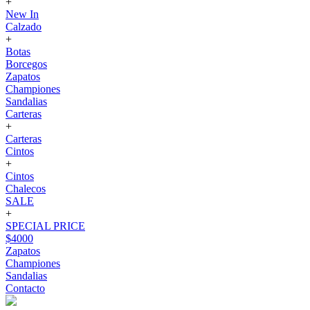
+
New In
Calzado
+
Botas
Borcegos
Zapatos
Championes
Sandalias
Carteras
+
Carteras
Cintos
+
Cintos
Chalecos
SALE
+
SPECIAL PRICE
$4000
Zapatos
Championes
Sandalias
Contacto