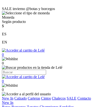
SALE invierno @botas y borcegos
Moneda
Según producto
$
ES
EN
0
0
0
0
New In
Calzado
Carteras
Cintos
Chalecos
SALE
Contacto
New In
Botas
Borcegos
Zapatos
Championes
Sandalias