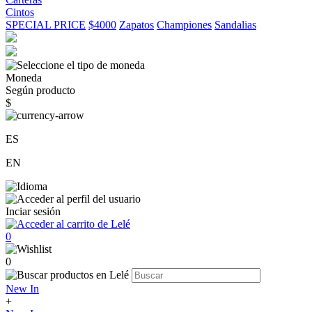
Cintos
SPECIAL PRICE
$4000
Zapatos
Championes
Sandalias
Moneda
Según producto
$
ES
EN
Inciar sesión
0
0
New In
+