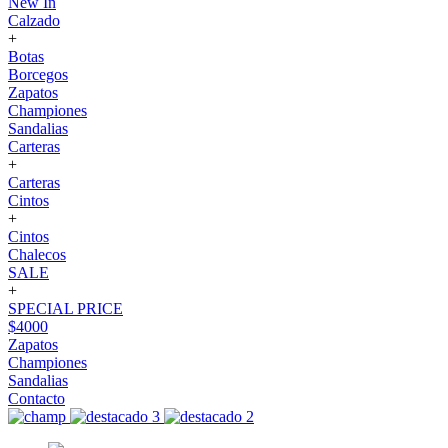
New In
Calzado
+
Botas
Borcegos
Zapatos
Championes
Sandalias
Carteras
+
Carteras
Cintos
+
Cintos
Chalecos
SALE
+
SPECIAL PRICE
$4000
Zapatos
Championes
Sandalias
Contacto