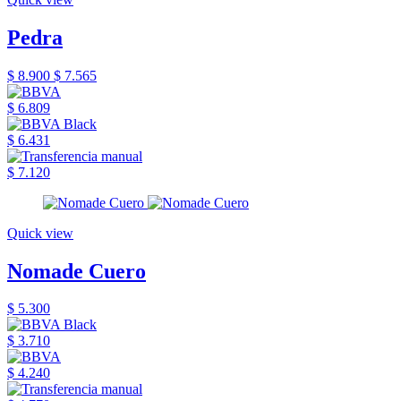
Pedra
$ 8.900
$ 7.565
$ 6.809
$ 6.431
$ 7.120
Quick view
Nomade Cuero
$ 5.300
$ 3.710
$ 4.240