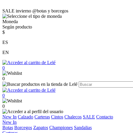
SALE invierno @botas y borcegos
Moneda
Según producto
$
ES
EN
0
0
0
0
New In
Calzado
Carteras
Cintos
Chalecos
SALE
Contacto
New In
Botas
Borcegos
Zapatos
Championes
Sandalias
Carteras