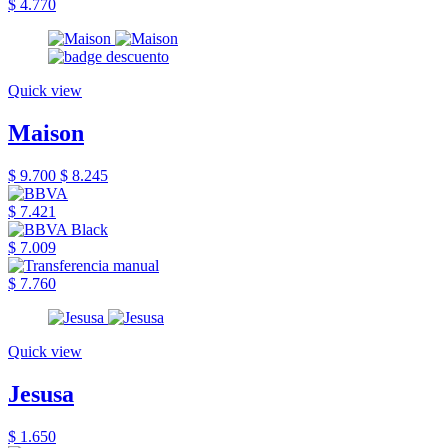
$ 4.770
Quick view
Maison
$ 9.700
$ 8.245
$ 7.421
$ 7.009
$ 7.760
Quick view
Jesusa
$ 1.650