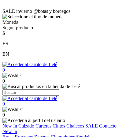
SALE invierno @botas y borcegos
Moneda
Según producto
$
ES
EN
0
0
0
0
New In
Calzado
Carteras
Cintos
Chalecos
SALE
Contacto
New In
Botas
Borcegos
Zapatos
Championes
Sandalias