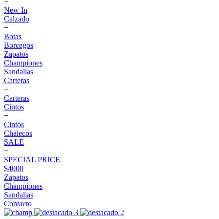
+
New In
Calzado
+
Botas
Borcegos
Zapatos
Championes
Sandalias
Carteras
+
Carteras
Cintos
+
Cintos
Chalecos
SALE
+
SPECIAL PRICE
$4000
Zapatos
Championes
Sandalias
Contacto