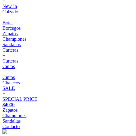
+
New In
Calzado
+
Botas
Borcegos
Zapatos
Championes
Sandalias
Carteras
+
Carteras
Cintos
+
Cintos
Chalecos
SALE
+
SPECIAL PRICE
$4000
Zapatos
Championes
Sandalias
Contacto