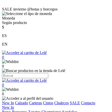
SALE invierno @botas y borcegos
Moneda
Según producto
$
ES
EN
0
0
0
0
New In
Calzado
Carteras
Cintos
Chalecos
SALE
Contacto
New In
Botas
Borcegos
Zapatos
Championes
Sandalias