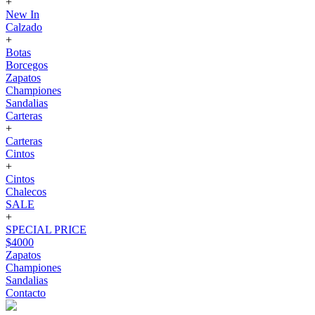
+
New In
Calzado
+
Botas
Borcegos
Zapatos
Championes
Sandalias
Carteras
+
Carteras
Cintos
+
Cintos
Chalecos
SALE
+
SPECIAL PRICE
$4000
Zapatos
Championes
Sandalias
Contacto