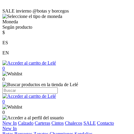
SALE invierno @botas y borcegos
Moneda
Según producto
$
ES
EN
0
0
0
0
New In
Calzado
Carteras
Cintos
Chalecos
SALE
Contacto
New In
Botas
Borcegos
Zapatos
Championes
Sandalias