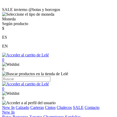
SALE invierno @botas y borcegos
Moneda
Según producto
$
ES
EN
0
0
0
0
New In
Calzado
Carteras
Cintos
Chalecos
SALE
Contacto
New In
Botas
Borcegos
Zapatos
Championes
Sandalias