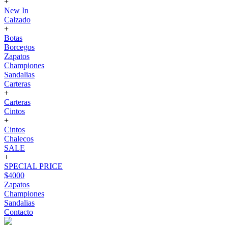
+
New In
Calzado
+
Botas
Borcegos
Zapatos
Championes
Sandalias
Carteras
+
Carteras
Cintos
+
Cintos
Chalecos
SALE
+
SPECIAL PRICE
$4000
Zapatos
Championes
Sandalias
Contacto