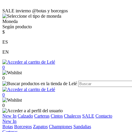
SALE invierno @botas y borcegos
Moneda
Según producto
$
ES
EN
0
0
0
0
New In
Calzado
Carteras
Cintos
Chalecos
SALE
Contacto
New In
Botas
Borcegos
Zapatos
Championes
Sandalias
Carteras