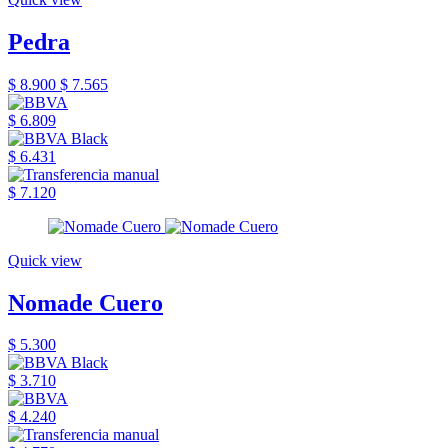
Pedra
$ 8.900
$ 7.565
$ 6.809
$ 6.431
$ 7.120
Quick view
Nomade Cuero
$ 5.300
$ 3.710
$ 4.240