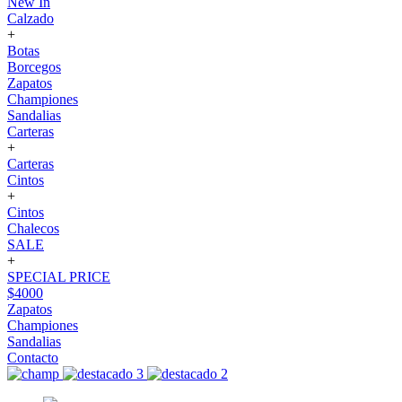
New In
Calzado
+
Botas
Borcegos
Zapatos
Championes
Sandalias
Carteras
+
Carteras
Cintos
+
Cintos
Chalecos
SALE
+
SPECIAL PRICE
$4000
Zapatos
Championes
Sandalias
Contacto