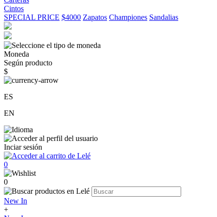
Cintos
SPECIAL PRICE
$4000
Zapatos
Championes
Sandalias
Moneda
Según producto
$
ES
EN
Inciar sesión
0
0
New In
+