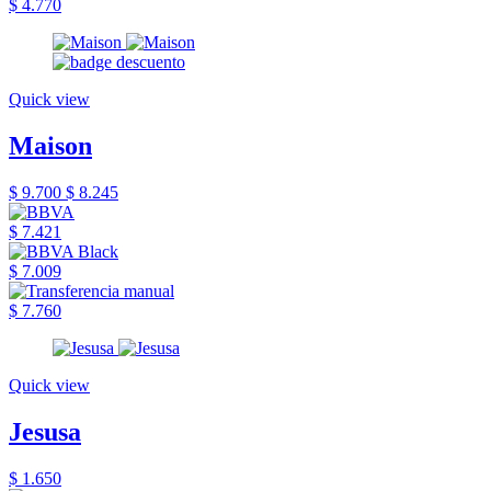
$ 4.770
Quick view
Maison
$ 9.700
$ 8.245
$ 7.421
$ 7.009
$ 7.760
Quick view
Jesusa
$ 1.650