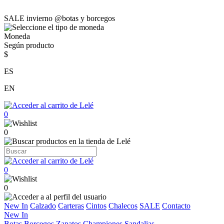
SALE invierno @botas y borcegos
Moneda
Según producto
$
ES
EN
0
0
0
0
New In
Calzado
Carteras
Cintos
Chalecos
SALE
Contacto
New In
Botas
Borcegos
Zapatos
Championes
Sandalias