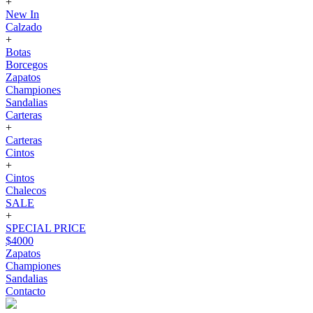
+
New In
Calzado
+
Botas
Borcegos
Zapatos
Championes
Sandalias
Carteras
+
Carteras
Cintos
+
Cintos
Chalecos
SALE
+
SPECIAL PRICE
$4000
Zapatos
Championes
Sandalias
Contacto