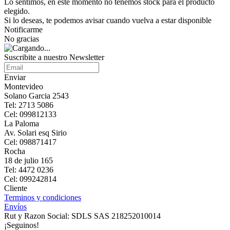
Lo sentimos, en este momento no tenemos stock para el producto
elegido.
Si lo deseas, te podemos avisar cuando vuelva a estar disponible
Notificarme
No gracias
Suscribite a nuestro Newsletter
Enviar
Montevideo
Solano Garcia 2543
Tel: 2713 5086
Cel: 099812133
La Paloma
Av. Solari esq Sirio
Cel: 098871417
Rocha
18 de julio 165
Tel: 4472 0236
Cel: 099242814
Cliente
Terminos y condiciones
Envíos
Rut y Razon Social: SDLS SAS 218252010014
¡Seguinos!