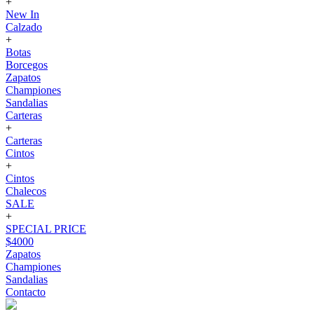
+
New In
Calzado
+
Botas
Borcegos
Zapatos
Championes
Sandalias
Carteras
+
Carteras
Cintos
+
Cintos
Chalecos
SALE
+
SPECIAL PRICE
$4000
Zapatos
Championes
Sandalias
Contacto