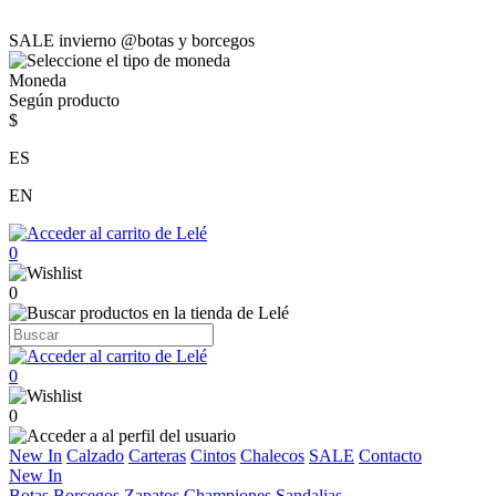
SALE invierno @botas y borcegos
Moneda
Según producto
$
ES
EN
0
0
0
0
New In
Calzado
Carteras
Cintos
Chalecos
SALE
Contacto
New In
Botas
Borcegos
Zapatos
Championes
Sandalias