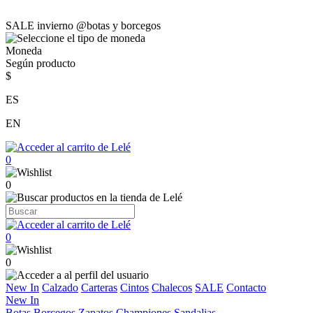
SALE invierno @botas y borcegos
Moneda
Según producto
$
ES
EN
0
0
0
0
New In
Calzado
Carteras
Cintos
Chalecos
SALE
Contacto
New In
Botas
Borcegos
Zapatos
Championes
Sandalias