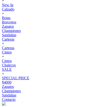
+
New In
Calzado
+
Botas
Borcegos
Zapatos
Championes
Sandalias
Carteras
+
Carteras
Cintos
+
Cintos
Chalecos
SALE
+
SPECIAL PRICE
$4000
Zapatos
Championes
Sandalias
Contacto