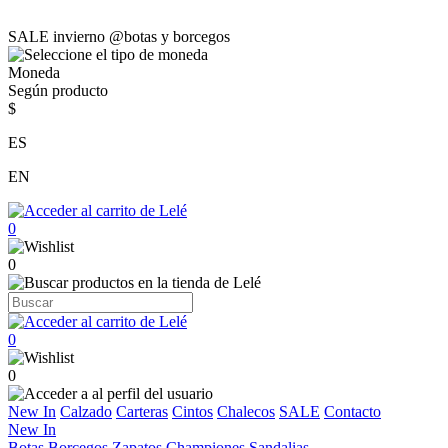
SALE invierno @botas y borcegos
Moneda
Según producto
$
ES
EN
0
0
0
0
New In
Calzado
Carteras
Cintos
Chalecos
SALE
Contacto
New In
Botas
Borcegos
Zapatos
Championes
Sandalias