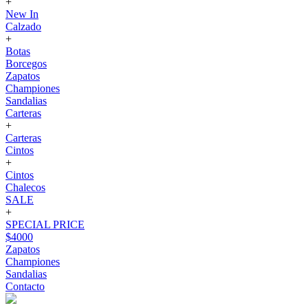
+
New In
Calzado
+
Botas
Borcegos
Zapatos
Championes
Sandalias
Carteras
+
Carteras
Cintos
+
Cintos
Chalecos
SALE
+
SPECIAL PRICE
$4000
Zapatos
Championes
Sandalias
Contacto