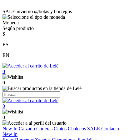
SALE invierno @botas y borcegos
Moneda
Según producto
$
ES
EN
0
0
0
0
New In
Calzado
Carteras
Cintos
Chalecos
SALE
Contacto
New In
Botas
Borcegos
Zapatos
Championes
Sandalias