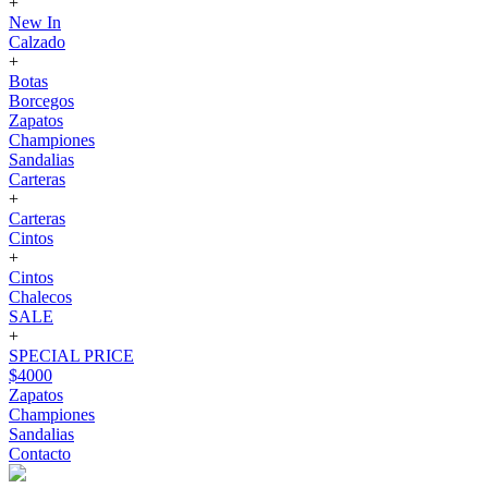
+
New In
Calzado
+
Botas
Borcegos
Zapatos
Championes
Sandalias
Carteras
+
Carteras
Cintos
+
Cintos
Chalecos
SALE
+
SPECIAL PRICE
$4000
Zapatos
Championes
Sandalias
Contacto