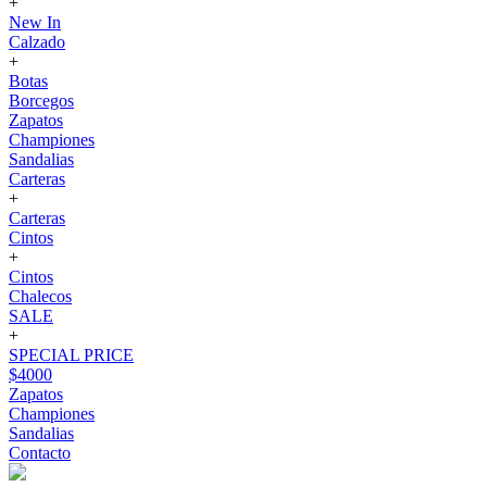
+
New In
Calzado
+
Botas
Borcegos
Zapatos
Championes
Sandalias
Carteras
+
Carteras
Cintos
+
Cintos
Chalecos
SALE
+
SPECIAL PRICE
$4000
Zapatos
Championes
Sandalias
Contacto