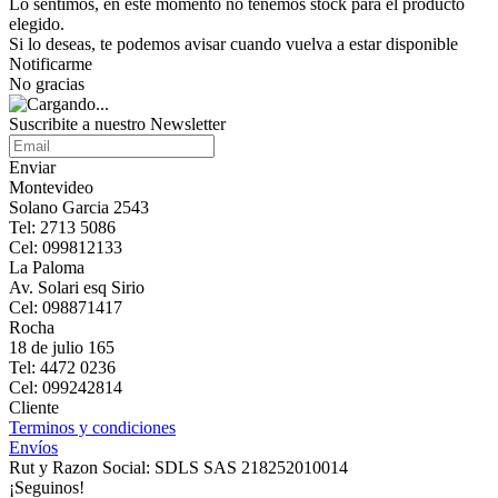
Lo sentimos, en este momento no tenemos stock para el producto
elegido.
Si lo deseas, te podemos avisar cuando vuelva a estar disponible
Notificarme
No gracias
Suscribite a nuestro Newsletter
Enviar
Montevideo
Solano Garcia 2543
Tel: 2713 5086
Cel: 099812133
La Paloma
Av. Solari esq Sirio
Cel: 098871417
Rocha
18 de julio 165
Tel: 4472 0236
Cel: 099242814
Cliente
Terminos y condiciones
Envíos
Rut y Razon Social: SDLS SAS 218252010014
¡Seguinos!