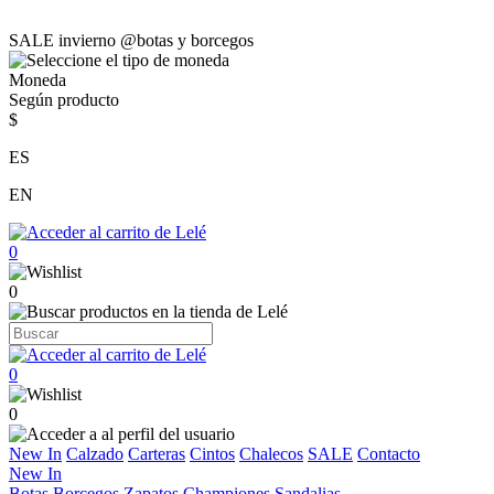
SALE invierno @botas y borcegos
Moneda
Según producto
$
ES
EN
0
0
0
0
New In
Calzado
Carteras
Cintos
Chalecos
SALE
Contacto
New In
Botas
Borcegos
Zapatos
Championes
Sandalias