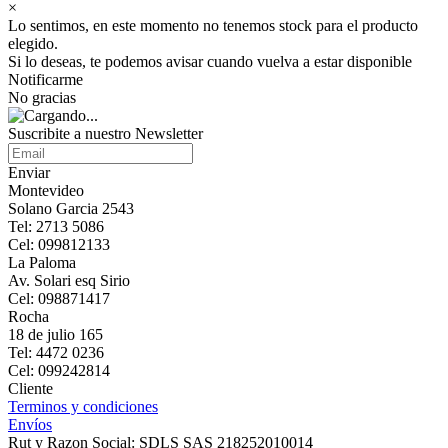
×
Lo sentimos, en este momento no tenemos stock para el producto
elegido.
Si lo deseas, te podemos avisar cuando vuelva a estar disponible
Notificarme
No gracias
Suscribite a nuestro Newsletter
Enviar
Montevideo
Solano Garcia 2543
Tel: 2713 5086
Cel: 099812133
La Paloma
Av. Solari esq Sirio
Cel: 098871417
Rocha
18 de julio 165
Tel: 4472 0236
Cel: 099242814
Cliente
Terminos y condiciones
Envíos
Rut y Razon Social: SDLS SAS 218252010014