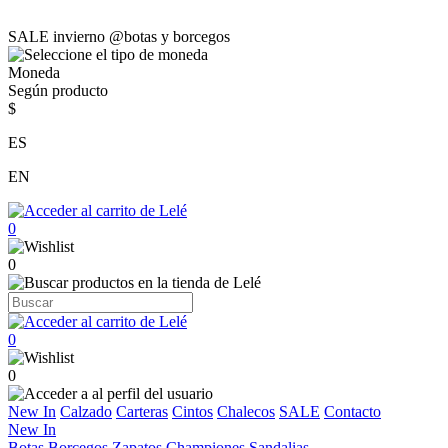
SALE invierno @botas y borcegos
Moneda
Según producto
$
ES
EN
0
0
0
0
New In
Calzado
Carteras
Cintos
Chalecos
SALE
Contacto
New In
Botas
Borcegos
Zapatos
Championes
Sandalias