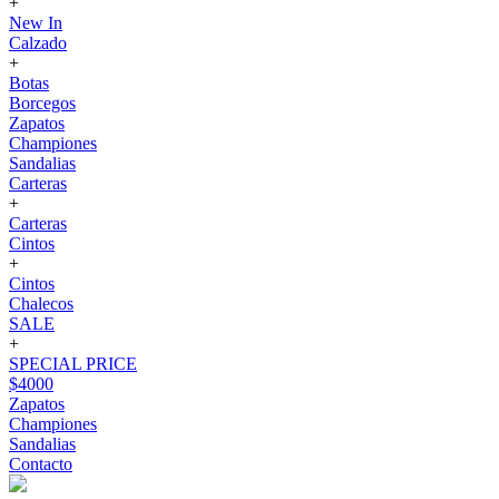
+
New In
Calzado
+
Botas
Borcegos
Zapatos
Championes
Sandalias
Carteras
+
Carteras
Cintos
+
Cintos
Chalecos
SALE
+
SPECIAL PRICE
$4000
Zapatos
Championes
Sandalias
Contacto