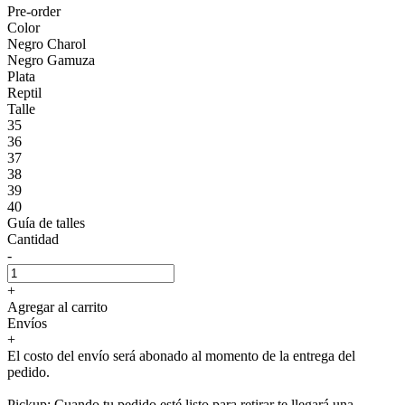
Pre-order
Color
Negro Charol
Negro Gamuza
Plata
Reptil
Talle
35
36
37
38
39
40
Guía de talles
Cantidad
-
+
Agregar al carrito
Envíos
+
El costo del envío será abonado al momento de la entrega del
pedido.
Pickup: Cuando tu pedido esté listo para retirar te llegará una