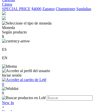
Cintos
SPECIAL PRICE
$4000
Zapatos
Championes
Sandalias
Moneda
Según producto
$
ES
EN
Inciar sesión
0
0
New In
+