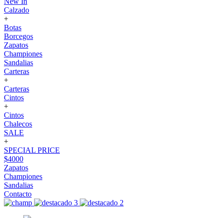
New In
Calzado
+
Botas
Borcegos
Zapatos
Championes
Sandalias
Carteras
+
Carteras
Cintos
+
Cintos
Chalecos
SALE
+
SPECIAL PRICE
$4000
Zapatos
Championes
Sandalias
Contacto