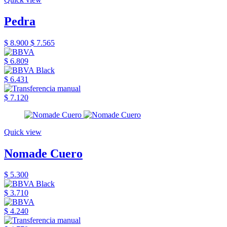
Pedra
$ 8.900
$ 7.565
$ 6.809
$ 6.431
$ 7.120
Quick view
Nomade Cuero
$ 5.300
$ 3.710
$ 4.240