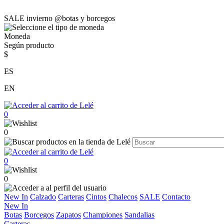
SALE invierno @botas y borcegos
Moneda
Según producto
$
ES
EN
0
0
0
0
New In
Calzado
Carteras
Cintos
Chalecos
SALE
Contacto
New In
Botas
Borcegos
Zapatos
Championes
Sandalias
Carteras