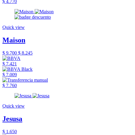
$ 4.770
Quick view
Maison
$ 9.700
$ 8.245
$ 7.421
$ 7.009
$ 7.760
Quick view
Jesusa
$ 1.650