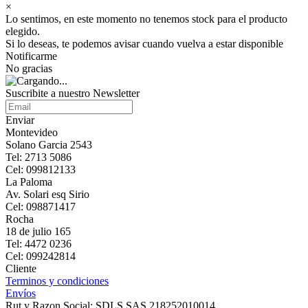
×
Lo sentimos, en este momento no tenemos stock para el producto
elegido.
Si lo deseas, te podemos avisar cuando vuelva a estar disponible
Notificarme
No gracias
Suscribite a nuestro Newsletter
Enviar
Montevideo
Solano Garcia 2543
Tel: 2713 5086
Cel: 099812133
La Paloma
Av. Solari esq Sirio
Cel: 098871417
Rocha
18 de julio 165
Tel: 4472 0236
Cel: 099242814
Cliente
Terminos y condiciones
Envíos
Rut y Razon Social: SDLS SAS 218252010014