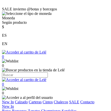
SALE invierno @botas y borcegos
Moneda
Según producto
$
ES
EN
0
0
0
0
New In
Calzado
Carteras
Cintos
Chalecos
SALE
Contacto
New In
Botas
Borcegos
Zapatos
Championes
Sandalias