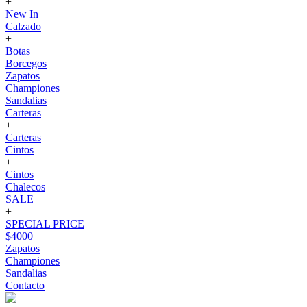
+
New In
Calzado
+
Botas
Borcegos
Zapatos
Championes
Sandalias
Carteras
+
Carteras
Cintos
+
Cintos
Chalecos
SALE
+
SPECIAL PRICE
$4000
Zapatos
Championes
Sandalias
Contacto