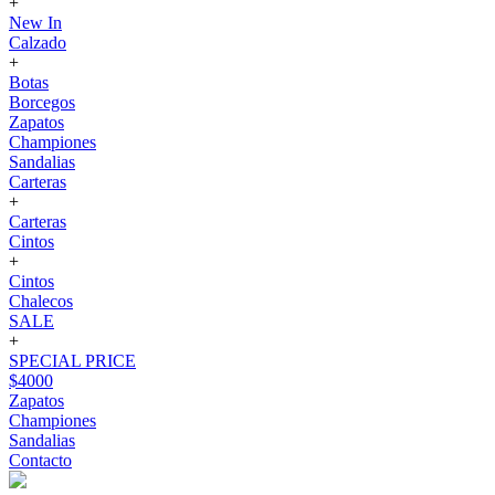
+
New In
Calzado
+
Botas
Borcegos
Zapatos
Championes
Sandalias
Carteras
+
Carteras
Cintos
+
Cintos
Chalecos
SALE
+
SPECIAL PRICE
$4000
Zapatos
Championes
Sandalias
Contacto