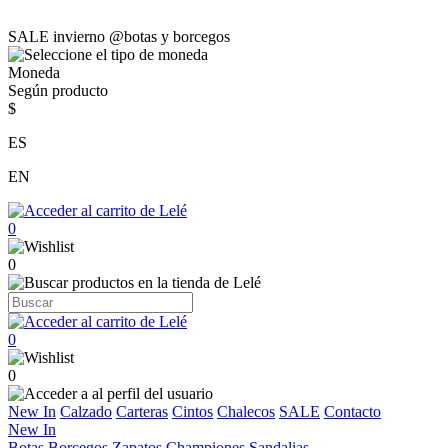
SALE invierno @botas y borcegos
Moneda
Según producto
$
ES
EN
0
0
0
0
New In
Calzado
Carteras
Cintos
Chalecos
SALE
Contacto
New In
Botas
Borcegos
Zapatos
Championes
Sandalias