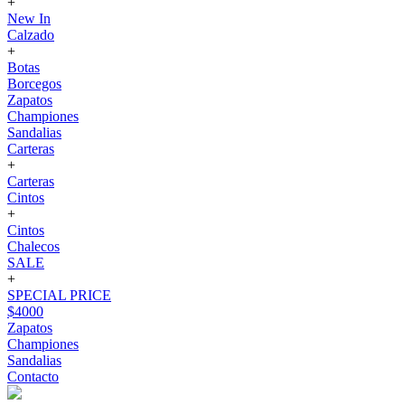
+
New In
Calzado
+
Botas
Borcegos
Zapatos
Championes
Sandalias
Carteras
+
Carteras
Cintos
+
Cintos
Chalecos
SALE
+
SPECIAL PRICE
$4000
Zapatos
Championes
Sandalias
Contacto