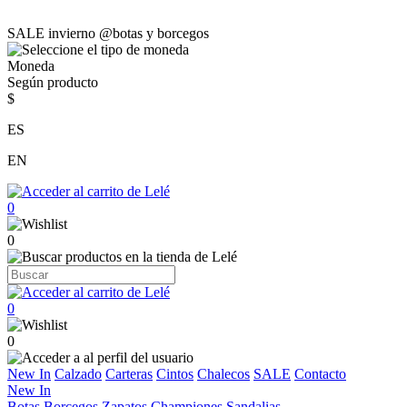
SALE invierno @botas y borcegos
Moneda
Según producto
$
ES
EN
0
0
0
0
New In
Calzado
Carteras
Cintos
Chalecos
SALE
Contacto
New In
Botas
Borcegos
Zapatos
Championes
Sandalias