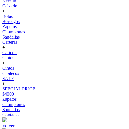
New In
Calzado
+
Botas
Borcegos
Zapatos
Championes
Sandalias
Carteras
+
Carteras
Cintos
+
Cintos
Chalecos
SALE
+
SPECIAL PRICE
$4000
Zapatos
Championes
Sandalias
Contacto
Volver