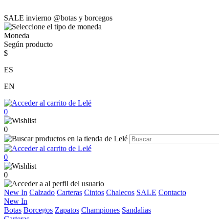
SALE invierno @botas y borcegos
Moneda
Según producto
$
ES
EN
0
0
0
0
New In
Calzado
Carteras
Cintos
Chalecos
SALE
Contacto
New In
Botas
Borcegos
Zapatos
Championes
Sandalias
Carteras