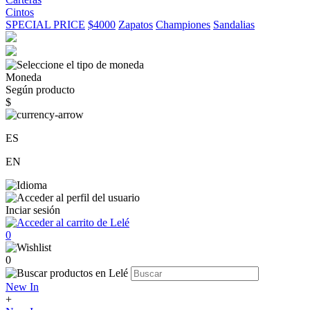
Cintos
SPECIAL PRICE
$4000
Zapatos
Championes
Sandalias
Moneda
Según producto
$
ES
EN
Inciar sesión
0
0
New In
+