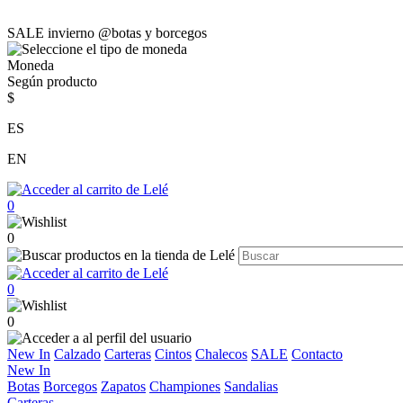
SALE invierno @botas y borcegos
Moneda
Según producto
$
ES
EN
0
0
0
0
New In
Calzado
Carteras
Cintos
Chalecos
SALE
Contacto
New In
Botas
Borcegos
Zapatos
Championes
Sandalias
Carteras