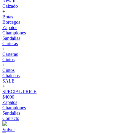
New In
Calzado
+
Botas
Borcegos
Zapatos
Championes
Sandalias
Carteras
+
Carteras
Cintos
+
Cintos
Chalecos
SALE
+
SPECIAL PRICE
$4000
Zapatos
Championes
Sandalias
Contacto
Volver