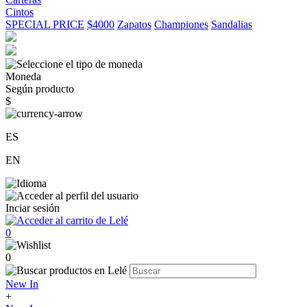
Cintos
SPECIAL PRICE
$4000
Zapatos
Championes
Sandalias
Moneda
Según producto
$
ES
EN
Inciar sesión
0
0
New In
+