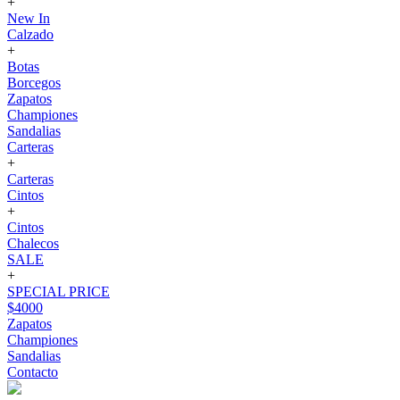
+
New In
Calzado
+
Botas
Borcegos
Zapatos
Championes
Sandalias
Carteras
+
Carteras
Cintos
+
Cintos
Chalecos
SALE
+
SPECIAL PRICE
$4000
Zapatos
Championes
Sandalias
Contacto