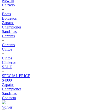
New In
Calzado
+
Botas
Borcegos
Zapatos
Championes
Sandalias
Carteras
+
Carteras
Cintos
+
Cintos
Chalecos
SALE
+
SPECIAL PRICE
$4000
Zapatos
Championes
Sandalias
Contacto
Volver