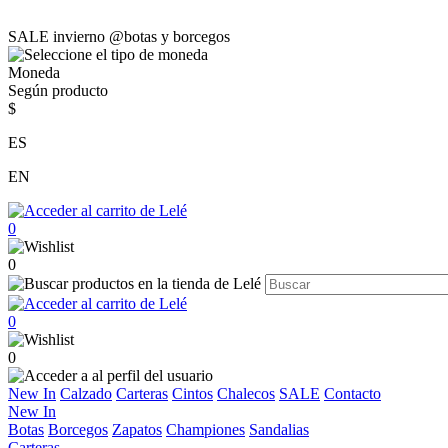
SALE invierno @botas y borcegos
Moneda
Según producto
$
ES
EN
0
0
0
0
New In
Calzado
Carteras
Cintos
Chalecos
SALE
Contacto
New In
Botas
Borcegos
Zapatos
Championes
Sandalias
Carteras