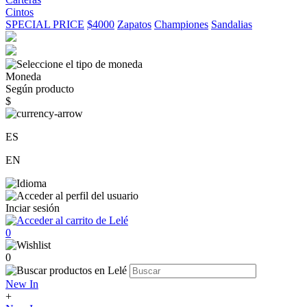
Cintos
SPECIAL PRICE
$4000
Zapatos
Championes
Sandalias
Moneda
Según producto
$
ES
EN
Inciar sesión
0
0
New In
+