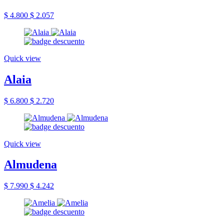
$ 4.800
$ 2.057
Quick view
Alaia
$ 6.800
$ 2.720
Quick view
Almudena
$ 7.990
$ 4.242