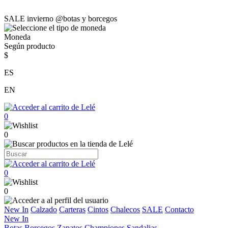
SALE invierno @botas y borcegos
Moneda
Según producto
$
ES
EN
0
0
0
0
New In
Calzado
Carteras
Cintos
Chalecos
SALE
Contacto
New In
Botas
Borcegos
Zapatos
Championes
Sandalias