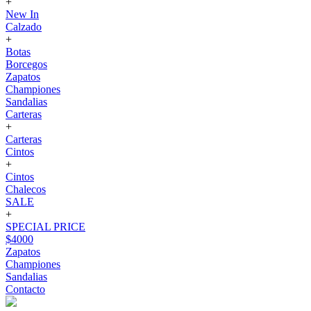
+
New In
Calzado
+
Botas
Borcegos
Zapatos
Championes
Sandalias
Carteras
+
Carteras
Cintos
+
Cintos
Chalecos
SALE
+
SPECIAL PRICE
$4000
Zapatos
Championes
Sandalias
Contacto