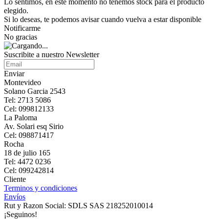
Lo sentimos, en este momento no tenemos stock para el producto
elegido.
Si lo deseas, te podemos avisar cuando vuelva a estar disponible
Notificarme
No gracias
Suscribite a nuestro Newsletter
Enviar
Montevideo
Solano Garcia 2543
Tel: 2713 5086
Cel: 099812133
La Paloma
Av. Solari esq Sirio
Cel: 098871417
Rocha
18 de julio 165
Tel: 4472 0236
Cel: 099242814
Cliente
Terminos y condiciones
Envíos
Rut y Razon Social: SDLS SAS 218252010014
¡Seguinos!