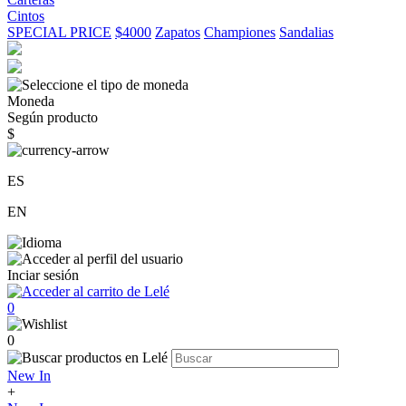
Cintos
SPECIAL PRICE
$4000
Zapatos
Championes
Sandalias
Moneda
Según producto
$
ES
EN
Inciar sesión
0
0
New In
+