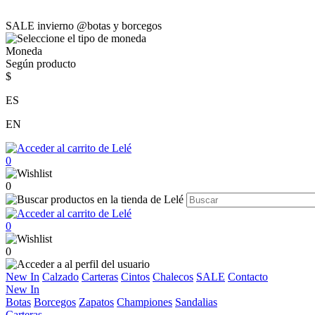
SALE invierno @botas y borcegos
Moneda
Según producto
$
ES
EN
0
0
0
0
New In
Calzado
Carteras
Cintos
Chalecos
SALE
Contacto
New In
Botas
Borcegos
Zapatos
Championes
Sandalias
Carteras