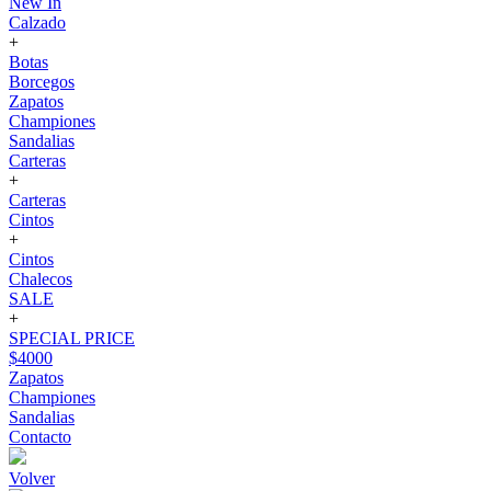
New In
Calzado
+
Botas
Borcegos
Zapatos
Championes
Sandalias
Carteras
+
Carteras
Cintos
+
Cintos
Chalecos
SALE
+
SPECIAL PRICE
$4000
Zapatos
Championes
Sandalias
Contacto
Volver