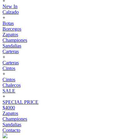
+
New In
Calzado
+
Botas
Borcegos
Zapatos
Championes
Sandalias
Carteras
+
Carteras
Cintos
+
Cintos
Chalecos
SALE
+
SPECIAL PRICE
$4000
Zapatos
Championes
Sandalias
Contacto