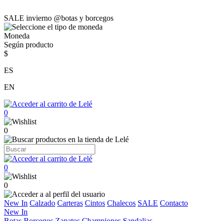
SALE invierno @botas y borcegos
Moneda
Según producto
$
ES
EN
0
0
0
0
New In
Calzado
Carteras
Cintos
Chalecos
SALE
Contacto
New In
Botas
Borcegos
Zapatos
Championes
Sandalias