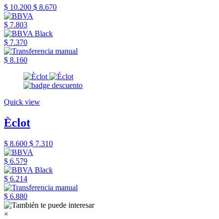
$ 10.200
$ 8.670
$ 7.803
$ 7.370
$ 8.160
Quick view
Èclot
$ 8.600
$ 7.310
$ 6.579
$ 6.214
$ 6.880
×