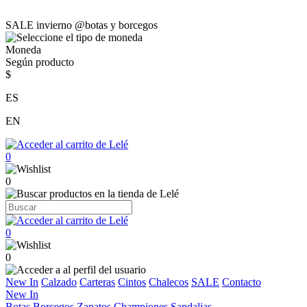
SALE invierno @botas y borcegos
Moneda
Según producto
$
ES
EN
0
0
0
0
New In
Calzado
Carteras
Cintos
Chalecos
SALE
Contacto
New In
Botas
Borcegos
Zapatos
Championes
Sandalias