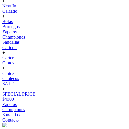
+
New In
Calzado
+
Botas
Borcegos
Zapatos
Championes
Sandalias
Carteras
+
Carteras
Cintos
+
Cintos
Chalecos
SALE
+
SPECIAL PRICE
$4000
Zapatos
Championes
Sandalias
Contacto