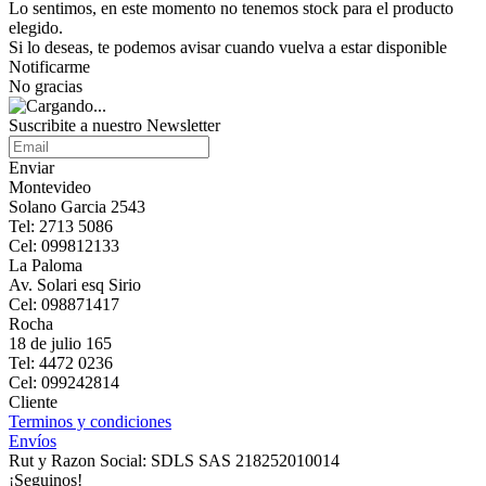
Lo sentimos, en este momento no tenemos stock para el producto
elegido.
Si lo deseas, te podemos avisar cuando vuelva a estar disponible
Notificarme
No gracias
Suscribite a nuestro Newsletter
Enviar
Montevideo
Solano Garcia 2543
Tel: 2713 5086
Cel: 099812133
La Paloma
Av. Solari esq Sirio
Cel: 098871417
Rocha
18 de julio 165
Tel: 4472 0236
Cel: 099242814
Cliente
Terminos y condiciones
Envíos
Rut y Razon Social: SDLS SAS 218252010014
¡Seguinos!