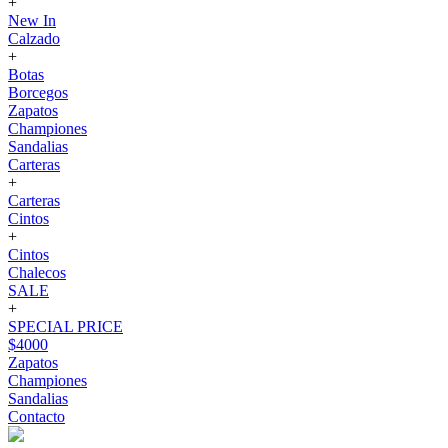
+
New In
Calzado
+
Botas
Borcegos
Zapatos
Championes
Sandalias
Carteras
+
Carteras
Cintos
+
Cintos
Chalecos
SALE
+
SPECIAL PRICE
$4000
Zapatos
Championes
Sandalias
Contacto