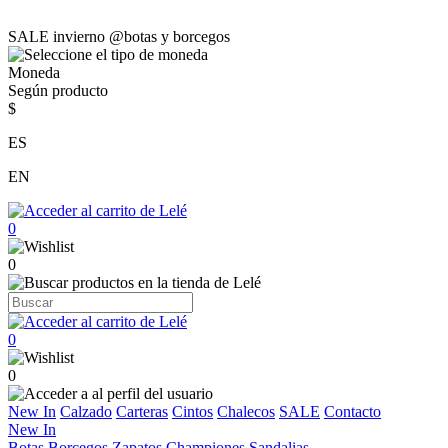
SALE invierno @botas y borcegos
Moneda
Según producto
$
ES
EN
0
0
0
0
New In
Calzado
Carteras
Cintos
Chalecos
SALE
Contacto
New In
Botas
Borcegos
Zapatos
Championes
Sandalias