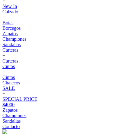
+
New In
Calzado
+
Botas
Borcegos
Zapatos
Championes
Sandalias
Carteras
+
Carteras
Cintos
+
Cintos
Chalecos
SALE
+
SPECIAL PRICE
$4000
Zapatos
Championes
Sandalias
Contacto