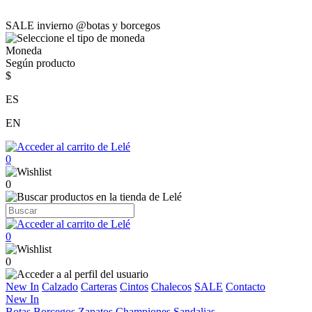
SALE invierno @botas y borcegos
Moneda
Según producto
$
ES
EN
0
0
0
0
New In
Calzado
Carteras
Cintos
Chalecos
SALE
Contacto
New In
Botas
Borcegos
Zapatos
Championes
Sandalias