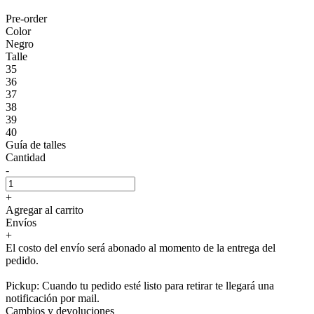
Pre-order
Color
Negro
Talle
35
36
37
38
39
40
Guía de talles
Cantidad
-
+
Agregar al carrito
Envíos
+
El costo del envío será abonado al momento de la entrega del
pedido.
Pickup: Cuando tu pedido esté listo para retirar te llegará una
notificación por mail.
Cambios y devoluciones