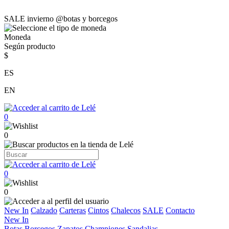
SALE invierno @botas y borcegos
Moneda
Según producto
$
ES
EN
0
0
0
0
New In
Calzado
Carteras
Cintos
Chalecos
SALE
Contacto
New In
Botas
Borcegos
Zapatos
Championes
Sandalias