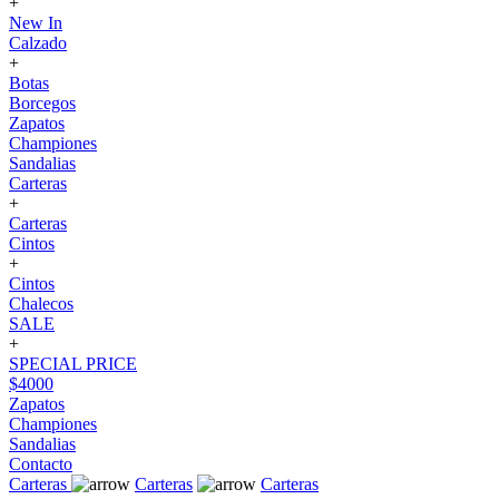
+
New In
Calzado
+
Botas
Borcegos
Zapatos
Championes
Sandalias
Carteras
+
Carteras
Cintos
+
Cintos
Chalecos
SALE
+
SPECIAL PRICE
$4000
Zapatos
Championes
Sandalias
Contacto
Carteras
Carteras
Carteras