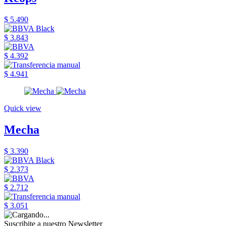
$ 5.490
$ 3.843
$ 4.392
$ 4.941
Quick view
Mecha
$ 3.390
$ 2.373
$ 2.712
$ 3.051
Suscribite a nuestro Newsletter