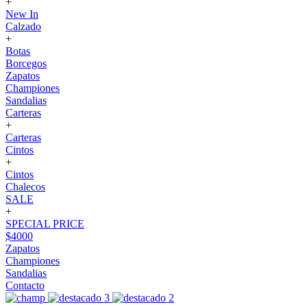
+
New In
Calzado
+
Botas
Borcegos
Zapatos
Championes
Sandalias
Carteras
+
Carteras
Cintos
+
Cintos
Chalecos
SALE
+
SPECIAL PRICE
$4000
Zapatos
Championes
Sandalias
Contacto