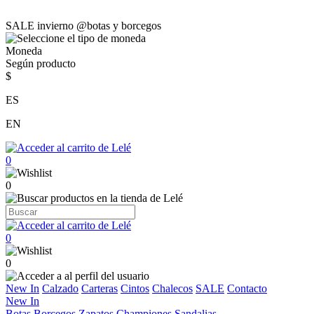
SALE invierno @botas y borcegos
Moneda
Según producto
$
ES
EN
0
0
0
0
New In
Calzado
Carteras
Cintos
Chalecos
SALE
Contacto
New In
Botas
Borcegos
Zapatos
Championes
Sandalias