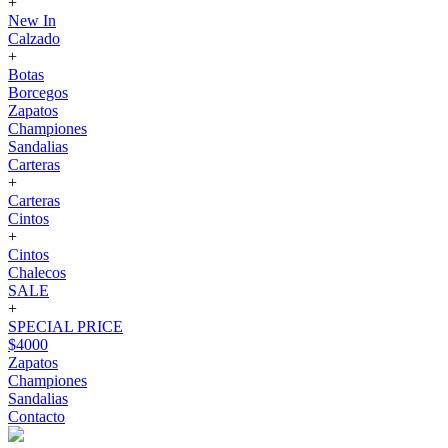
+
New In
Calzado
+
Botas
Borcegos
Zapatos
Championes
Sandalias
Carteras
+
Carteras
Cintos
+
Cintos
Chalecos
SALE
+
SPECIAL PRICE
$4000
Zapatos
Championes
Sandalias
Contacto