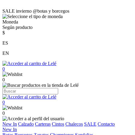
SALE invierno @botas y borcegos
Moneda
Según producto
$
ES
EN
0
0
0
0
New In
Calzado
Carteras
Cintos
Chalecos
SALE
Contacto
New In
Botas
Borcegos
Zapatos
Championes
Sandalias