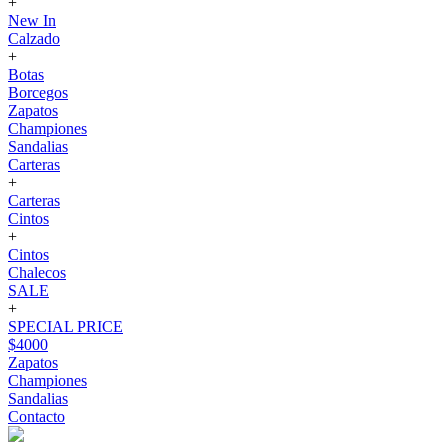
+
New In
Calzado
+
Botas
Borcegos
Zapatos
Championes
Sandalias
Carteras
+
Carteras
Cintos
+
Cintos
Chalecos
SALE
+
SPECIAL PRICE
$4000
Zapatos
Championes
Sandalias
Contacto