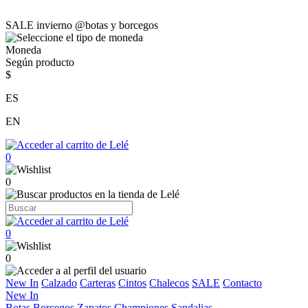
SALE invierno @botas y borcegos
Moneda
Según producto
$
ES
EN
0
0
0
0
New In
Calzado
Carteras
Cintos
Chalecos
SALE
Contacto
New In
Botas
Borcegos
Zapatos
Championes
Sandalias