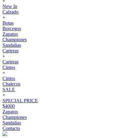
+
New In
Calzado
+
Botas
Borcegos
Zapatos
Championes
Sandalias
Carteras
+
Carteras
Cintos
+
Cintos
Chalecos
SALE
+
SPECIAL PRICE
$4000
Zapatos
Championes
Sandalias
Contacto