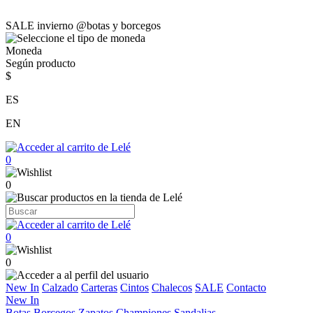
SALE invierno @botas y borcegos
Moneda
Según producto
$
ES
EN
0
0
0
0
New In
Calzado
Carteras
Cintos
Chalecos
SALE
Contacto
New In
Botas
Borcegos
Zapatos
Championes
Sandalias