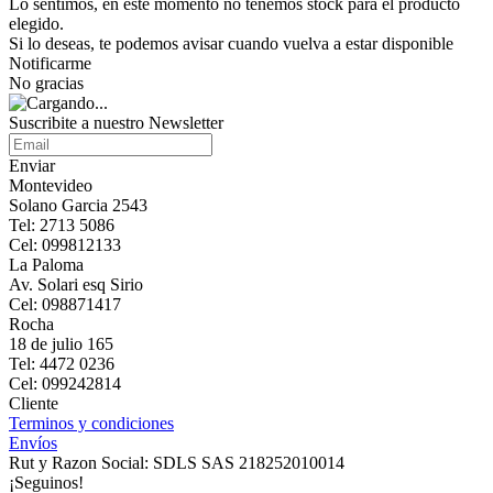
Lo sentimos, en este momento no tenemos stock para el producto
elegido.
Si lo deseas, te podemos avisar cuando vuelva a estar disponible
Notificarme
No gracias
Suscribite a nuestro Newsletter
Enviar
Montevideo
Solano Garcia 2543
Tel: 2713 5086
Cel: 099812133
La Paloma
Av. Solari esq Sirio
Cel: 098871417
Rocha
18 de julio 165
Tel: 4472 0236
Cel: 099242814
Cliente
Terminos y condiciones
Envíos
Rut y Razon Social: SDLS SAS 218252010014
¡Seguinos!