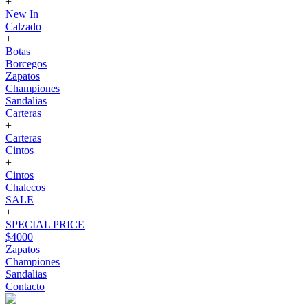
+
New In
Calzado
+
Botas
Borcegos
Zapatos
Championes
Sandalias
Carteras
+
Carteras
Cintos
+
Cintos
Chalecos
SALE
+
SPECIAL PRICE
$4000
Zapatos
Championes
Sandalias
Contacto