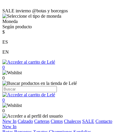
SALE invierno @botas y borcegos
Moneda
Según producto
$
ES
EN
0
0
0
0
New In
Calzado
Carteras
Cintos
Chalecos
SALE
Contacto
New In
Botas
Borcegos
Zapatos
Championes
Sandalias