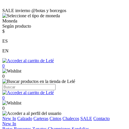
SALE invierno @botas y borcegos
Moneda
Según producto
$
ES
EN
0
0
0
0
New In
Calzado
Carteras
Cintos
Chalecos
SALE
Contacto
New In
Botas
Borcegos
Zapatos
Championes
Sandalias