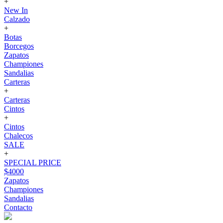
+
New In
Calzado
+
Botas
Borcegos
Zapatos
Championes
Sandalias
Carteras
+
Carteras
Cintos
+
Cintos
Chalecos
SALE
+
SPECIAL PRICE
$4000
Zapatos
Championes
Sandalias
Contacto