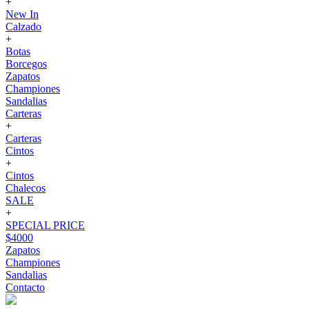
+
New In
Calzado
+
Botas
Borcegos
Zapatos
Championes
Sandalias
Carteras
+
Carteras
Cintos
+
Cintos
Chalecos
SALE
+
SPECIAL PRICE
$4000
Zapatos
Championes
Sandalias
Contacto