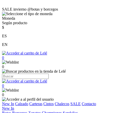
SALE invierno @botas y borcegos
Moneda
Según producto
$
ES
EN
0
0
0
0
New In
Calzado
Carteras
Cintos
Chalecos
SALE
Contacto
New In
Botas
Borcegos
Zapatos
Championes
Sandalias