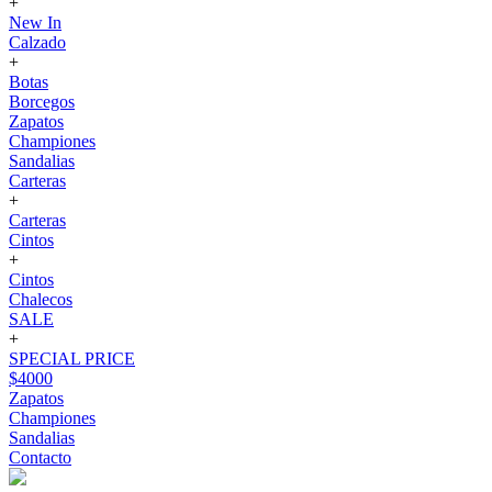
+
New In
Calzado
+
Botas
Borcegos
Zapatos
Championes
Sandalias
Carteras
+
Carteras
Cintos
+
Cintos
Chalecos
SALE
+
SPECIAL PRICE
$4000
Zapatos
Championes
Sandalias
Contacto