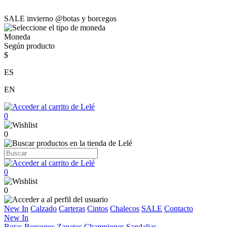
SALE invierno @botas y borcegos
Moneda
Según producto
$
ES
EN
0
0
0
0
New In
Calzado
Carteras
Cintos
Chalecos
SALE
Contacto
New In
Botas
Borcegos
Zapatos
Championes
Sandalias