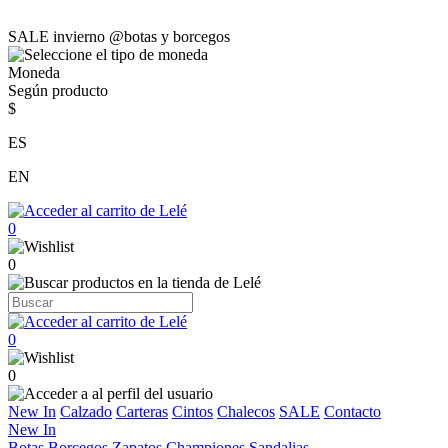
SALE invierno @botas y borcegos
Moneda
Según producto
$
ES
EN
0
0
0
0
New In
Calzado
Carteras
Cintos
Chalecos
SALE
Contacto
New In
Botas
Borcegos
Zapatos
Championes
Sandalias