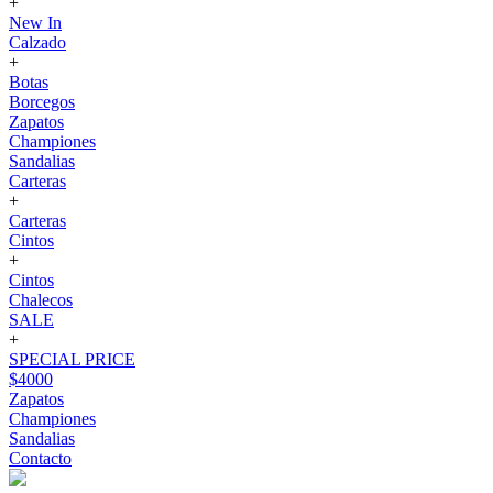
+
New In
Calzado
+
Botas
Borcegos
Zapatos
Championes
Sandalias
Carteras
+
Carteras
Cintos
+
Cintos
Chalecos
SALE
+
SPECIAL PRICE
$4000
Zapatos
Championes
Sandalias
Contacto