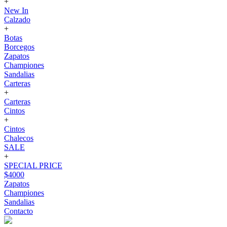
+
New In
Calzado
+
Botas
Borcegos
Zapatos
Championes
Sandalias
Carteras
+
Carteras
Cintos
+
Cintos
Chalecos
SALE
+
SPECIAL PRICE
$4000
Zapatos
Championes
Sandalias
Contacto