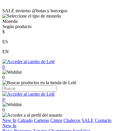
SALE invierno @botas y borcegos
Moneda
Según producto
$
ES
EN
0
0
0
0
New In
Calzado
Carteras
Cintos
Chalecos
SALE
Contacto
New In
Botas
Borcegos
Zapatos
Championes
Sandalias