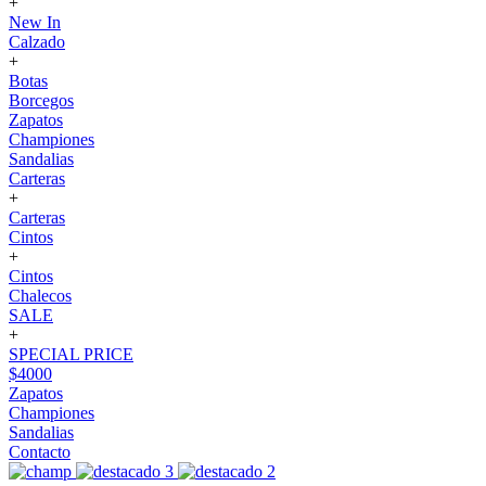
+
New In
Calzado
+
Botas
Borcegos
Zapatos
Championes
Sandalias
Carteras
+
Carteras
Cintos
+
Cintos
Chalecos
SALE
+
SPECIAL PRICE
$4000
Zapatos
Championes
Sandalias
Contacto