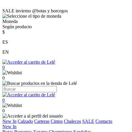
SALE invierno @botas y borcegos
Moneda
Según producto
$
ES
EN
0
0
0
0
New In
Calzado
Carteras
Cintos
Chalecos
SALE
Contacto
New In
Botas
Borcegos
Zapatos
Championes
Sandalias