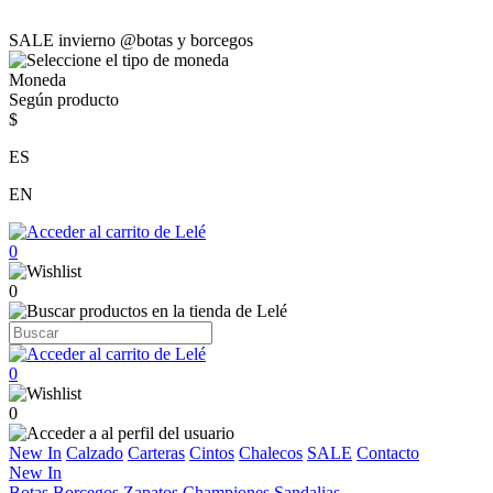
SALE invierno @botas y borcegos
Moneda
Según producto
$
ES
EN
0
0
0
0
New In
Calzado
Carteras
Cintos
Chalecos
SALE
Contacto
New In
Botas
Borcegos
Zapatos
Championes
Sandalias