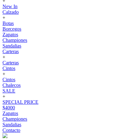
+
New In
Calzado
+
Botas
Borcegos
Zapatos
Championes
Sandalias
Carteras
+
Carteras
Cintos
+
Cintos
Chalecos
SALE
+
SPECIAL PRICE
$4000
Zapatos
Championes
Sandalias
Contacto