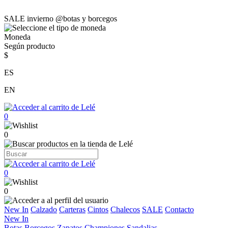
SALE invierno @botas y borcegos
Moneda
Según producto
$
ES
EN
0
0
0
0
New In
Calzado
Carteras
Cintos
Chalecos
SALE
Contacto
New In
Botas
Borcegos
Zapatos
Championes
Sandalias