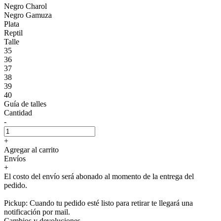
Negro Charol
Negro Gamuza
Plata
Reptil
Talle
35
36
37
38
39
40
Guía de talles
Cantidad
-
+
Agregar al carrito
Envíos
+
El costo del envío será abonado al momento de la entrega del
pedido.
Pickup: Cuando tu pedido esté listo para retirar te llegará una
notificación por mail.
Cambios y devoluciones