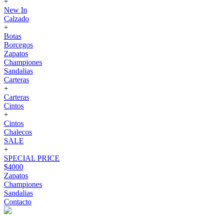
+
New In
Calzado
+
Botas
Borcegos
Zapatos
Championes
Sandalias
Carteras
+
Carteras
Cintos
+
Cintos
Chalecos
SALE
+
SPECIAL PRICE
$4000
Zapatos
Championes
Sandalias
Contacto