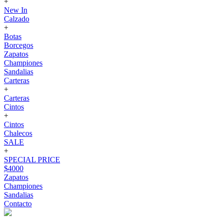
+
New In
Calzado
+
Botas
Borcegos
Zapatos
Championes
Sandalias
Carteras
+
Carteras
Cintos
+
Cintos
Chalecos
SALE
+
SPECIAL PRICE
$4000
Zapatos
Championes
Sandalias
Contacto