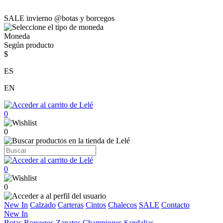
SALE invierno @botas y borcegos
Moneda
Según producto
$
ES
EN
0
0
0
0
New In
Calzado
Carteras
Cintos
Chalecos
SALE
Contacto
New In
Botas
Borcegos
Zapatos
Championes
Sandalias