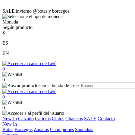
SALE invierno @botas y borcegos
Moneda
Según producto
$
ES
EN
0
0
0
0
New In
Calzado
Carteras
Cintos
Chalecos
SALE
Contacto
New In
Botas
Borcegos
Zapatos
Championes
Sandalias
Carteras