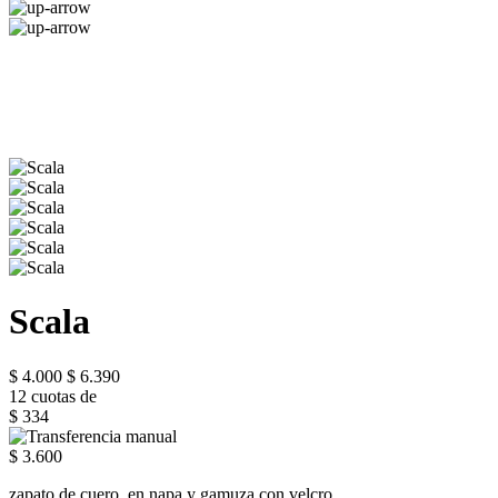
Scala
$ 4.000
$ 6.390
12 cuotas de
$ 334
$ 3.600
zapato de cuero, en napa y gamuza con velcro