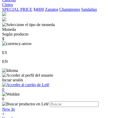
Cintos
SPECIAL PRICE
$4000
Zapatos
Championes
Sandalias
Moneda
Según producto
$
ES
EN
Inciar sesión
0
0
New In
+