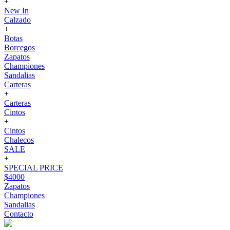
+
New In
Calzado
+
Botas
Borcegos
Zapatos
Championes
Sandalias
Carteras
+
Carteras
Cintos
+
Cintos
Chalecos
SALE
+
SPECIAL PRICE
$4000
Zapatos
Championes
Sandalias
Contacto