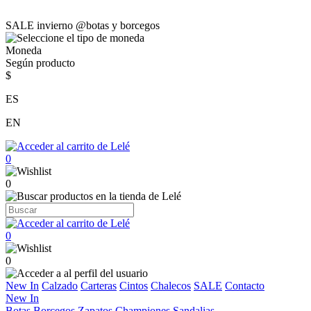
SALE invierno @botas y borcegos
Moneda
Según producto
$
ES
EN
0
0
0
0
New In
Calzado
Carteras
Cintos
Chalecos
SALE
Contacto
New In
Botas
Borcegos
Zapatos
Championes
Sandalias