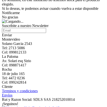
elegido.
Si lo deseas, te podemos avisar cuando vuelva a estar disponible
Notificarme
No gracias
Suscribite a nuestro Newsletter
Enviar
Montevideo
Solano Garcia 2543
Tel: 2713 5086
Cel: 099812133
La Paloma
Av. Solari esq Sirio
Cel: 098871417
Rocha
18 de julio 165
Tel: 4472 0236
Cel: 099242814
Cliente
Terminos y condiciones
Envíos
Rut y Razon Social: SDLS SAS 218252010014
¡Seguinos!