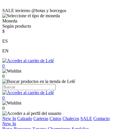
SALE invierno @botas y borcegos
Moneda
Según producto
$
ES
EN
0
0
0
0
New In
Calzado
Carteras
Cintos
Chalecos
SALE
Contacto
New In
Botas
Borcegos
Zapatos
Championes
Sandalias