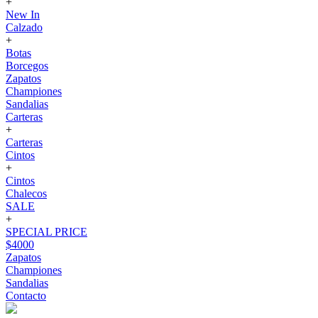
+
New In
Calzado
+
Botas
Borcegos
Zapatos
Championes
Sandalias
Carteras
+
Carteras
Cintos
+
Cintos
Chalecos
SALE
+
SPECIAL PRICE
$4000
Zapatos
Championes
Sandalias
Contacto