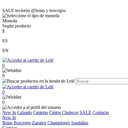
SALE invierno @botas y borcegos
Moneda
Según producto
$
ES
EN
0
0
0
0
New In
Calzado
Carteras
Cintos
Chalecos
SALE
Contacto
New In
Botas
Borcegos
Zapatos
Championes
Sandalias
Carteras