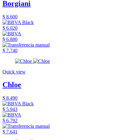
Borgiani
$ 8.600
$ 6.020
$ 6.880
$ 7.740
Quick view
Chloe
$ 8.490
$ 5.943
$ 6.792
$ 7.641