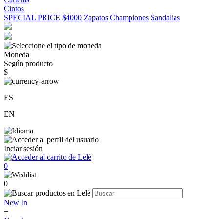
Cintos
SPECIAL PRICE
$4000
Zapatos
Championes
Sandalias
Moneda
Según producto
$
ES
EN
Inciar sesión
0
0
New In
+