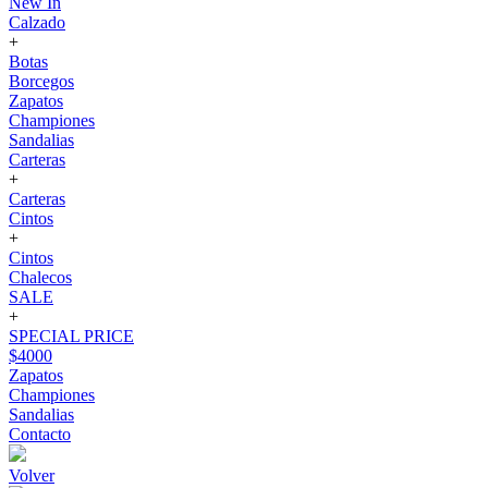
New In
Calzado
+
Botas
Borcegos
Zapatos
Championes
Sandalias
Carteras
+
Carteras
Cintos
+
Cintos
Chalecos
SALE
+
SPECIAL PRICE
$4000
Zapatos
Championes
Sandalias
Contacto
Volver