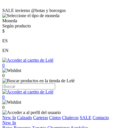
SALE invierno @botas y borcegos
Moneda
Según producto
$
ES
EN
0
0
0
0
New In
Calzado
Carteras
Cintos
Chalecos
SALE
Contacto
New In
Botas
Borcegos
Zapatos
Championes
Sandalias