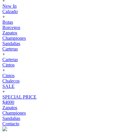
+
New In
Calzado
+
Botas
Borcegos
Zapatos
Championes
Sandalias
Carteras
+
Carteras
Cintos
+
Cintos
Chalecos
SALE
+
SPECIAL PRICE
$4000
Zapatos
Championes
Sandalias
Contacto